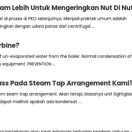
 Lebih Untuk Mengeringkan Nut Di Nut
pat di proses di PKO selanjutnya. Menjadi praktek umum adalah
ngkan dengan udara panas dari centrifugal ...
rbine?
f un-evaporated water from the boiler. Normal condensation of
s equipment. PREVENTION ...
lass Pada Steam Tap Arrangement Kami
 seam trap arrangement. Akan tetapi, biasanya unit Sightglas
dapat melihat apakah ada kondensat ...
na bertekanan atau heat exhanger terhadap keadaan Vakuum. 