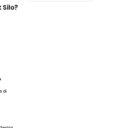
 Silo?
?
s di
Gestra