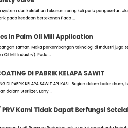
afety valve
 system dari kelebihan tekanan sering kali perlu pengesetan ul
rik pada keadaan bertekanan Pada ...
s In Palm Oil Mill Application
angan zaman. Maka perkembangan teknologi di Industri juga te
il Mill Industry). Pada ...
OATING DI PABRIK KELAPA SAWIT
I PABRIK KELAPA SAWIT APLIKASI : Bagian dalam boiler drum, t
 dalam Sterilizer, Lorry ...
 PRV Kami Tidak Dapat Berfungsi Setela
 memasang 1 unit Pressure Reducing valve untuk membantu kebu