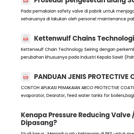
Prosedur pengesetan ulang S
Pada pemakaian safety valve di pabrik untuk menjaga
seharusnya di lakukan oleh personel maintenance pab
Kettenwulf Chains Technologie
Kettenwulf Chain Technology Seiring dengan perkemb
perubahan khususnya pada Industri Kepala Sawit (Palm O
PANDUAN JENIS PROTECTIVE C
CONTOH APLIKASI PEMAKAIAN ABCO PROTECTIVE COATING D
evaporator, Dearator, feed water tanks for boilers,bagian
Kenapa Pressure Reducing Valve /
Dipasang?
Studi kasus : Menjadi suatu kebiasaan di PKS untuk