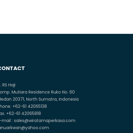
CONTACT
l. RS Haji
omp. Mutiara Residence Ruko No. 60
edan 20371, North Sumatra, Indonesia
hone. +62-61 42065138
ax. +62-61 42065818
-mail : sales@wiratamaperkasa.com
anuarkwan@yahoo.com