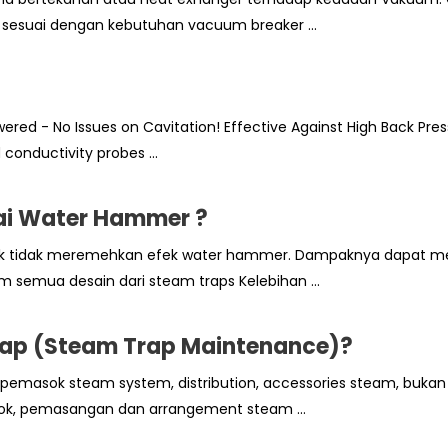
 sesuai dengan kebutuhan vacuum breaker ...
d - No Issues on Cavitation! Effective Against High Back Pres
conductivity probes ...
ai Water Hammer ?
uk tidak meremehkan efek water hammer. Dampaknya dapat me
 semua desain dari steam traps Kelebihan ...
rap (Steam Trap Maintenance)?
pemasok steam system, distribution, accessories steam, buka
ok, pemasangan dan arrangement steam ...