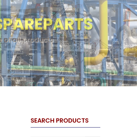
L
ARTS
 of boiler, steam system, and
ipments
SEARCH PRODUCTS