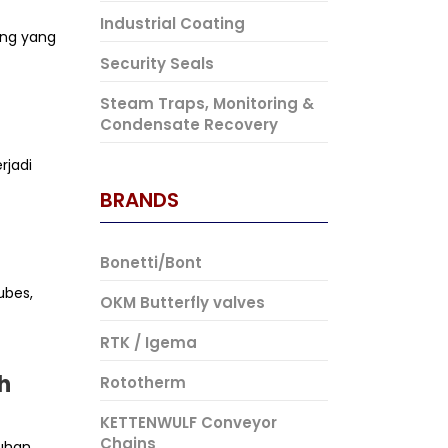
Industrial Coating
ang yang
Security Seals
Steam Traps, Monitoring &
Condensate Recovery
rjadi
BRANDS
Bonetti/Bont
ubes,
OKM Butterfly valves
RTK / Igema
h
Rototherm
KETTENWULF Conveyor
Chains
tuhan