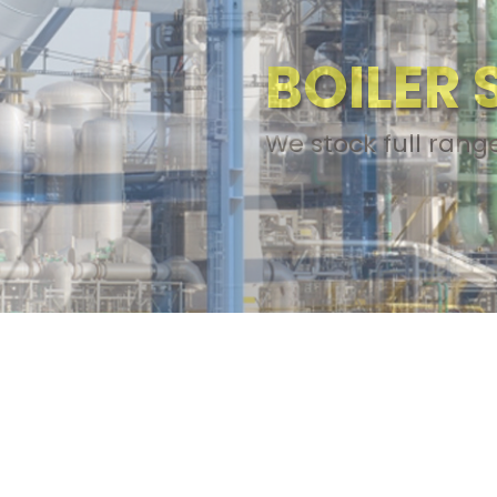
PALM OI
SPAREP
We provide choices
Palm oil mill equ